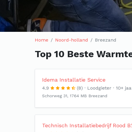
Home
Noord-holland
Breezand
Top 10 Beste Warmte
Idema Installatie Service
4.9
(8)
Loodgieter
10+ jaa
Schorweg 31, 1764 MB Breezand
Technisch Installatiebedrijf Rood B.