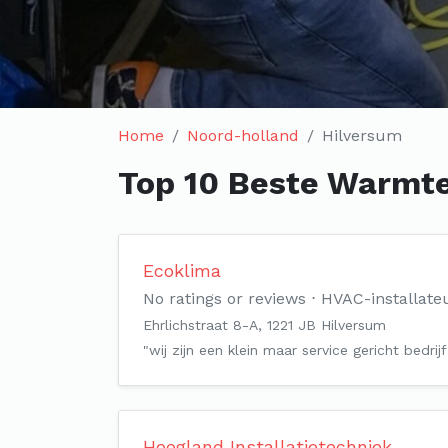
Home
Noord-holland
Hilversum
Top 10 Beste Warmte
Ecoklima
No ratings or reviews
HVAC-installate
Ehrlichstraat 8-A, 1221 JB Hilversum
"wij zijn een klein maar service gericht bedri
Hoogland Installatietechniek