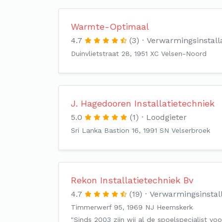
Warmte-Optimaal
4.7
(3)
Verwarmingsinstall
Duinvlietstraat 28, 1951 XC Velsen-Noord
J. Hagedooren Installatietechniek
5.0
(1)
Loodgieter
Sri Lanka Bastion 16, 1991 SN Velserbroek
Rekon Installatietechniek Bv
4.7
(19)
Verwarmingsinstal
Timmerwerf 95, 1969 NJ Heemskerk
"Sinds 2003 zijn wij al de spoelspecialist voo