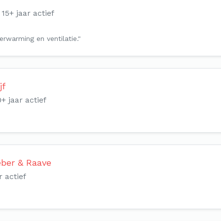
15+ jaar actief
rwarming en ventilatie."
jf
0+ jaar actief
eber & Raave
r actief