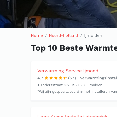
Home
Noord-holland
Ijmuiden
Top 10 Beste Warmte
Verwarming Service Ijmond
4.7
(57)
Verwarmingsinstal
Tuindersstraat 132, 1971 ZS IJmuiden
"Wij zijn gespecialiseerd in het installeren 
Hans Kroon Installatietechniek