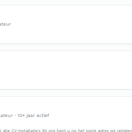
ateur
lateur
10+ jaar actief
r alle CV-installatie's Bij ons bent u op het juiste adres wij reini