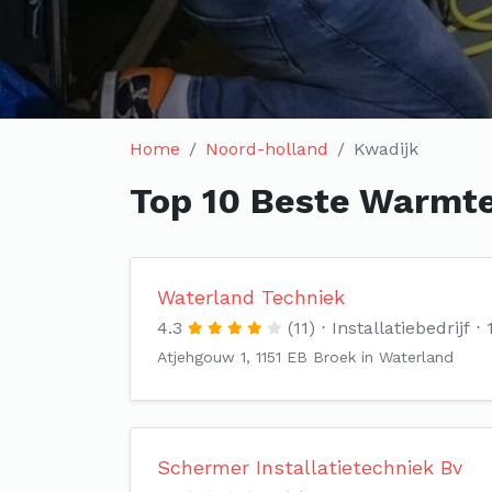
Home
Noord-holland
Kwadijk
Top 10 Beste Warmte
Waterland Techniek
4.3
(11)
Installatiebedrijf
Atjehgouw 1, 1151 EB Broek in Waterland
Schermer Installatietechniek Bv