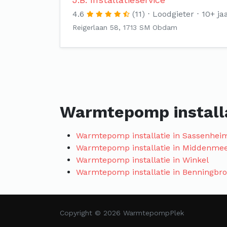
4.6
(11)
Loodgieter
10+ ja
Reigerlaan 58, 1713 SM Obdam
Warmtepomp installa
Warmtepomp installatie in Sassenhei
Warmtepomp installatie in Middenme
Warmtepomp installatie in Winkel
Warmtepomp installatie in Benningbr
Copyright © 2026 WarmtepompPlek