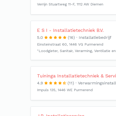
Verrijn Stuartweg 11-F, 1112 AW Diemen
E S I - Installatietechniek B.V.
5.0
(16)
Installatiebedrijf
Einsteinstraat 60, 1446 VG Purmerend
"Loodgieter, Sanitair, Verarming, Ventilatie 
Tuininga Installatietechniek & Ser
4.9
(11)
Verwarmingsinstal
Impuls 135, 1446 WE Purmerend
J.B. Installatieservice