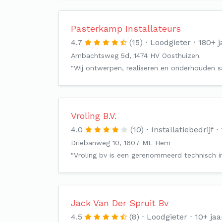
Pasterkamp Installateurs
4.7
(15)
Loodgieter
180+ j
Ambachtsweg 5d, 1474 HV Oosthuizen
"Wij ontwerpen, realiseren en onderhouden sa
Vroling B.V.
4.0
(10)
Installatiebedrijf
Driebanweg 10, 1607 ML Hem
"Vroling bv is een gerenommeerd technisch in
Jack Van Der Spruit Bv
4.5
(8)
Loodgieter
10+ jaa