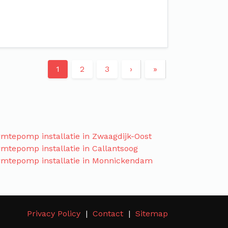
1
2
3
›
»
mtepomp installatie in Zwaagdijk-Oost
mtepomp installatie in Callantsoog
mtepomp installatie in Monnickendam
Privacy Policy
Contact
Sitemap