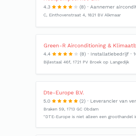
4.3
(8)
Aannemer aircondit
C, Einthovenstraat 4, 1821 BV Alkmaar
Green-R Airconditioning & Klimaat
4.4
(8)
Installatiebedrijf
1
Bijlestaal 46f, 1721 PV Broek op Langedijk
Dte-Europe B.V.
5.0
(2)
Leverancier van v
Braken 59, 1713 GC Obdam
"DTE-Europe is niet alleen een groothandel 