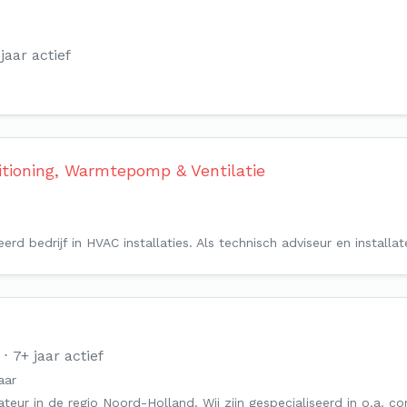
jaar actief
itioning, Warmtepomp & Ventilatie
rd bedrijf in HVAC installaties. Als technisch adviseur en installa
7+ jaar actief
aar
llateur in de regio Noord-Holland. Wij zijn gespecialiseerd in o.a. c