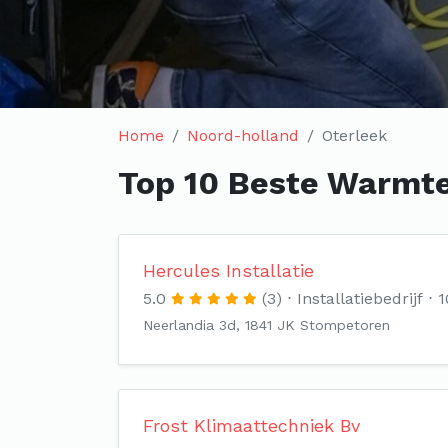
Home
Noord-holland
Oterleek
Top 10 Beste Warmte
Hercules Installatie
5.0
(3)
Installatiebedrijf
1
Neerlandia 3d, 1841 JK Stompetoren
Frost Klimaattechniek Bv