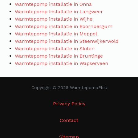
Warmtepomp installatie in Onna
Warmtepomp installatie in Langweer
Warmtepomp installatie in Wijhe
Warmtepomp installatie in Boornbergum
Warmtepomp installatie in Meppel
Warmtepomp installatie in Steenwijkerwold
Warmtepomp installatie in Sloten
Warmtepomp installatie in Bruntinge
Warmtepomp installatie in Wapserveen
Copyright © 2026 WarmtepompPlek
Privacy Policy
Contact
Sitemap