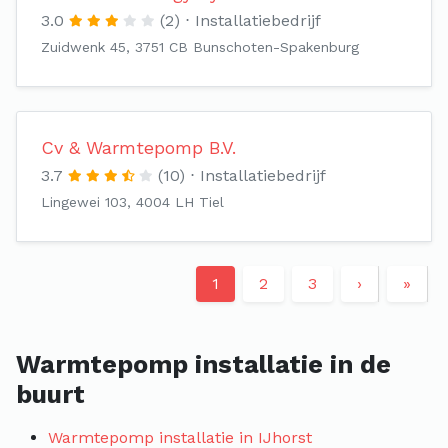
3.0
(2)
Installatiebedrijf
Zuidwenk 45, 3751 CB Bunschoten-Spakenburg
Cv & Warmtepomp B.V.
3.7
(10)
Installatiebedrijf
Lingewei 103, 4004 LH Tiel
1
2
3
›
»
Warmtepomp installatie in de
buurt
Warmtepomp installatie in IJhorst