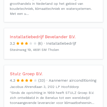
groothandels in Nederland op het gebied van
koudetechniek, klimaattechniek en watersystemen.
Met een u…
Installatiebedrijf Bevelander B.V.
3.2
(6)
Installatiebedrijf
Stevinweg 19, 4691 SM Tholen
Stulz Groep B.V.
4.3
(33)
Aannemer airconditioning
Jacobus Ahrendlaan 3, 2132 LP Hoofddorp
"Sinds de oprichting in 1959 heeft STULZ Groep B.V.
zich ontwikkeld in de Benelux tot een wereldwijd
toonaangevende leverancier voor klimaatbeheersin…