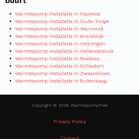
buurt
Warmtepomp installatie in Papekop
Warmtepomp installatie in Oude-Tonge
Warmtepomp installatie in Warmond
Warmtepomp installatie in Brandwijk
Warmtepomp installatie in Heijningen
Warmtepomp installatie in Hellevoetsluis
Warmtepomp installatie in Boskoop
Warmtepomp installatie in Schiedam
Warmtepomp installatie in Zwaanshoek
Warmtepomp installatie in Buitenkaag
Copyright © 2026 WarmtepompPlek
Privacy Policy
Contact