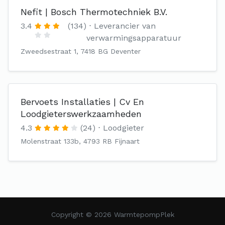
Nefit | Bosch Thermotechniek B.V.
3.4
(134)
Leverancier van
verwarmingsapparatuur
Zweedsestraat 1, 7418 BG Deventer
Bervoets Installaties | Cv En
Loodgieterswerkzaamheden‎
4.3
(24)
Loodgieter
Molenstraat 133b, 4793 RB Fijnaart
Copyright © 2026 WarmtepompPlek