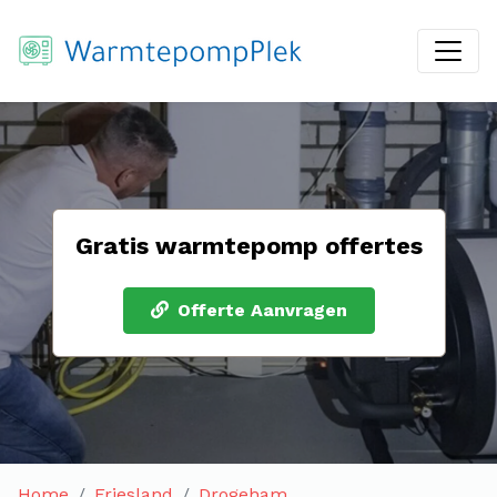
Gratis warmtepomp offertes
Offerte Aanvragen
Home
Friesland
Drogeham