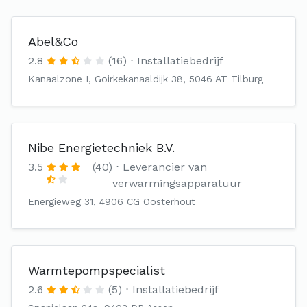
Abel&Co
2.8
(16)
Installatiebedrijf
Kanaalzone I, Goirkekanaaldijk 38, 5046 AT Tilburg
Nibe Energietechniek B.V.
3.5
(40)
Leverancier van
verwarmingsapparatuur
Energieweg 31, 4906 CG Oosterhout
Warmtepompspecialist
2.6
(5)
Installatiebedrijf