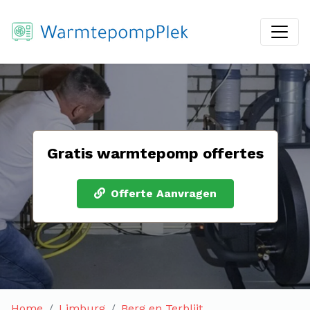
Gratis warmtepomp offertes
Offerte Aanvragen
Home
Limburg
Berg en Terblijt