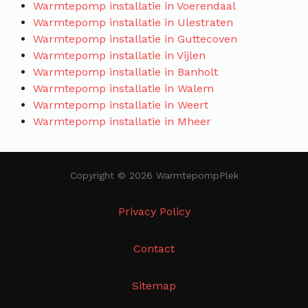
Warmtepomp installatie in Voerendaal
Warmtepomp installatie in Ulestraten
Warmtepomp installatie in Guttecoven
Warmtepomp installatie in Vijlen
Warmtepomp installatie in Banholt
Warmtepomp installatie in Walem
Warmtepomp installatie in Weert
Warmtepomp installatie in Mheer
Copyright © 2026 WarmtepompPlek
Privacy Policy
Contact
Sitemap