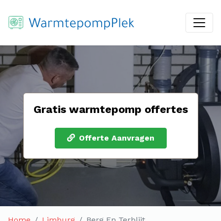
Gratis warmtepomp offertes
Offerte Aanvragen
Home
Limburg
Berg En Terblijt