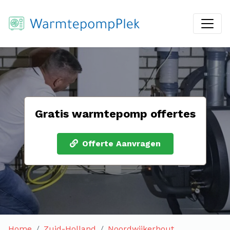
Gratis warmtepomp offertes
Offerte Aanvragen
Home
Zuid-Holland
Noordwijkerhout