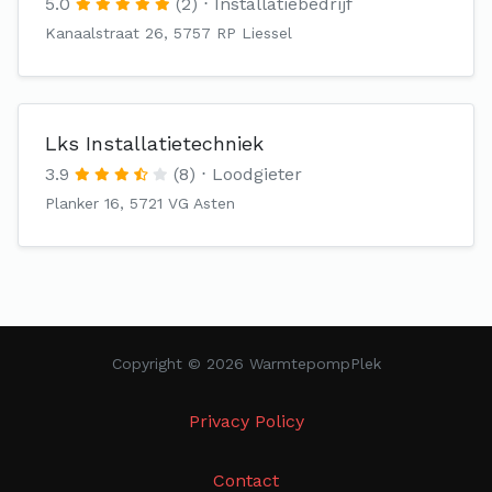
5.0
(2)
Installatiebedrijf
Kanaalstraat 26, 5757 RP Liessel
Lks Installatietechniek
3.9
(8)
Loodgieter
Planker 16, 5721 VG Asten
Copyright © 2026 WarmtepompPlek
Privacy Policy
Contact