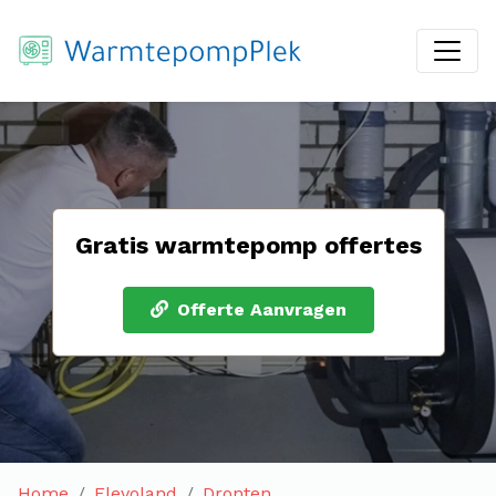
Gratis warmtepomp offertes
Offerte Aanvragen
Home
Flevoland
Dronten