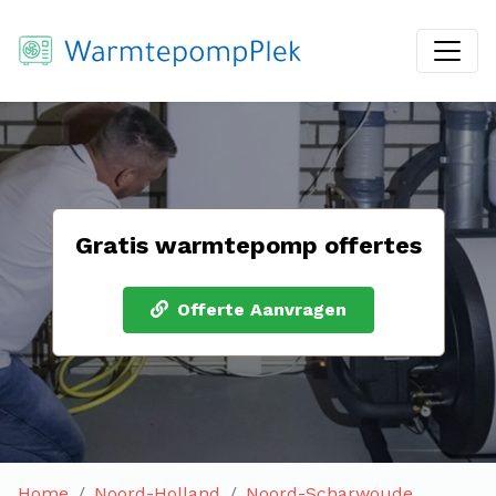
Gratis warmtepomp offertes
Offerte Aanvragen
Home
Noord-Holland
Noord-Scharwoude