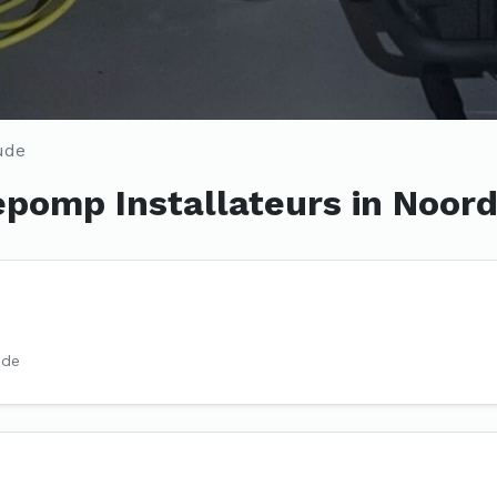
ude
pomp Installateurs in Noo
ude