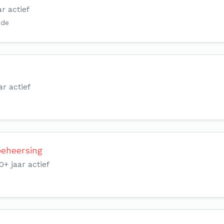
ar actief
ude
ar actief
beheersing
0+ jaar actief