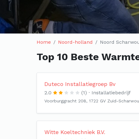
Home
Noord-holland
Noord Scharwo
Top 10 Beste Warmte
Duteco Installatiegroep Bv
2.0
(1)
Installatiebedrijf
Voorburggracht 208, 1722 GV Zuid-Scharwo
Witte Koeltechniek B.V.