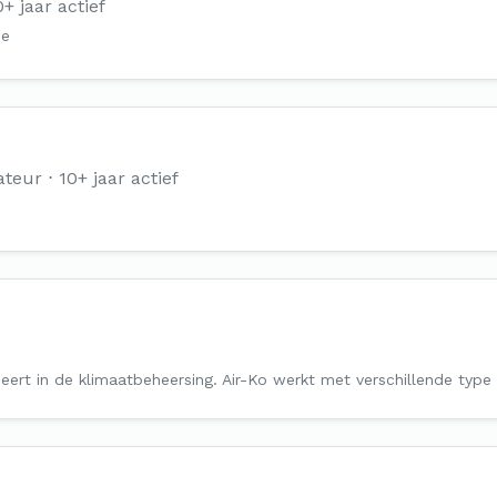
0+ jaar actief
de
ateur
10+ jaar actief
iseert in de klimaatbeheersing. Air-Ko werkt met verschillende ty