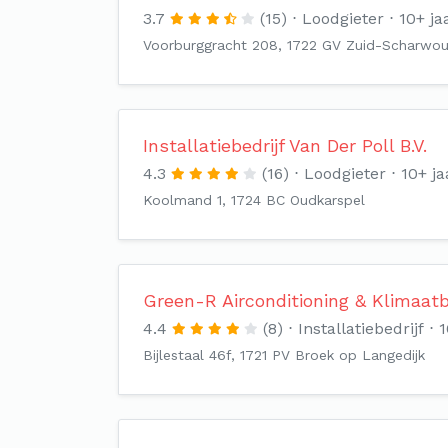
3.7
(15)
Loodgieter
10+ ja
Voorburggracht 208, 1722 GV Zuid-Scharwo
Installatiebedrijf Van Der Poll B.V.
4.3
(16)
Loodgieter
10+ ja
Koolmand 1, 1724 BC Oudkarspel
Green-R Airconditioning & Klimaat
4.4
(8)
Installatiebedrijf
1
Bijlestaal 46f, 1721 PV Broek op Langedijk