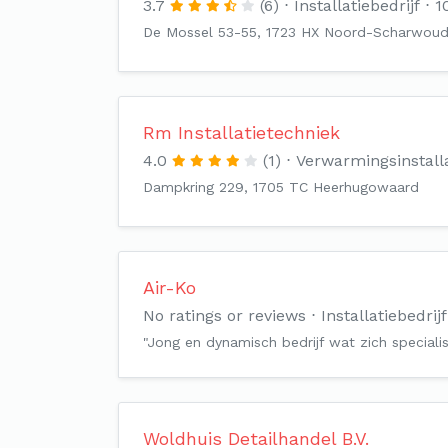
3.7
(6)
Installatiebedrijf
1
De Mossel 53-55, 1723 HX Noord-Scharwou
Rm Installatietechniek
4.0
(1)
Verwarmingsinstall
Dampkring 229, 1705 TC Heerhugowaard
Air-Ko
No ratings or reviews
Installatiebedrijf
"Jong en dynamisch bedrijf wat zich special
Woldhuis Detailhandel B.V.