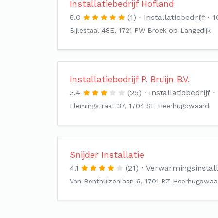
Installatiebedrijf Hofland
5.0
(1)
Installatiebedrijf
1
Bijlestaal 48E, 1721 PW Broek op Langedijk
Installatiebedrijf P. Bruijn B.V.
3.4
(25)
Installatiebedrijf
Flemingstraat 37, 1704 SL Heerhugowaard
Snijder Installatie
4.1
(21)
Verwarmingsinstal
Van Benthuizenlaan 6, 1701 BZ Heerhugowaa