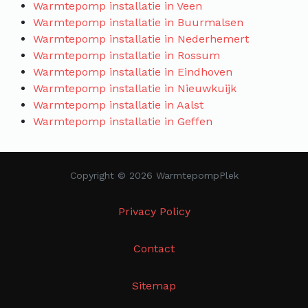
Warmtepomp installatie in Veen
Warmtepomp installatie in Buurmalsen
Warmtepomp installatie in Nederhemert
Warmtepomp installatie in Rossum
Warmtepomp installatie in Eindhoven
Warmtepomp installatie in Nieuwkuijk
Warmtepomp installatie in Aalst
Warmtepomp installatie in Geffen
Copyright © 2026 WarmtepompPlek
Privacy Policy
Contact
Sitemap