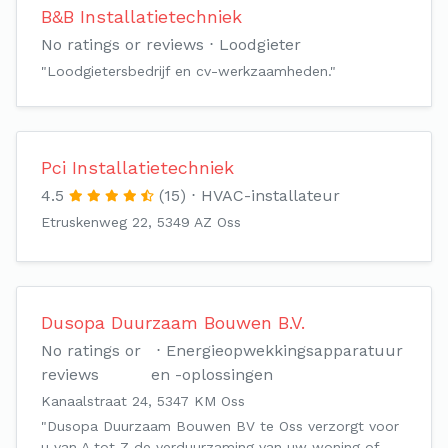
B&B Installatietechniek
No ratings or reviews
Loodgieter
"Loodgietersbedrijf en cv-werkzaamheden."
Pci Installatietechniek
4.5
(15)
HVAC-installateur
Etruskenweg 22, 5349 AZ Oss
Dusopa Duurzaam Bouwen B.V.
No ratings or
Energieopwekkingsapparatuur
reviews
en -oplossingen
Kanaalstraat 24, 5347 KM Oss
"Dusopa Duurzaam Bouwen BV te Oss verzorgt voor
u van A tot Z de verduurzaming van uw woning of