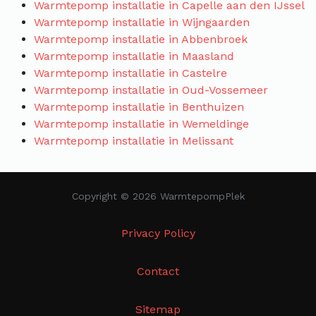
Warmtepomp installatie in Capelle aan den IJssel
Warmtepomp installatie in Wijngaarden
Warmtepomp installatie in Abbenbroek
Warmtepomp installatie in Maasland
Warmtepomp installatie in Castelre
Warmtepomp installatie in Oud-Vossemeer
Warmtepomp installatie in Benthuizen
Warmtepomp installatie in Wemeldinge
Warmtepomp installatie in Melissant
Copyright © 2026 WarmtepompPlek
Privacy Policy
Contact
Sitemap