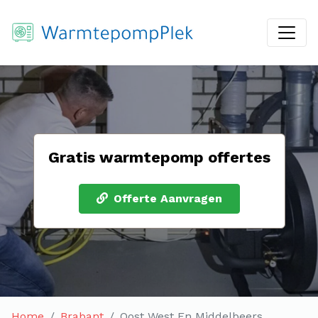
Gratis warmtepomp offertes
Offerte Aanvragen
Home
Brabant
Oost West En Middelbeers