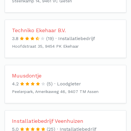
Steenkamp 14, 9461 VC Gieten
Techniko Ekehaar B.V.
3.8
(19)
Installatiebedrijf
Hoofdstraat 35, 9454 PK Ekehaar
Muusdontje
4.2
(5)
Loodgieter
Peelerpark, Amerikaweg 46, 9407 TM Assen
Installatiebedrijf Veenhuizen
5.0
(25)
Installatiebedrijf