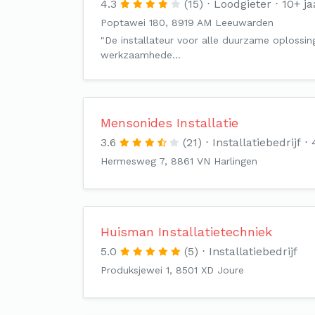
4.3
(15)
Loodgieter
10+ ja
Poptawei 180, 8919 AM Leeuwarden
"De installateur voor alle duurzame oplossi
werkzaamhede…
Mensonides Installatie
3.6
(21)
Installatiebedrijf
Hermesweg 7, 8861 VN Harlingen
Huisman Installatietechniek
5.0
(5)
Installatiebedrijf
Produksjewei 1, 8501 XD Joure