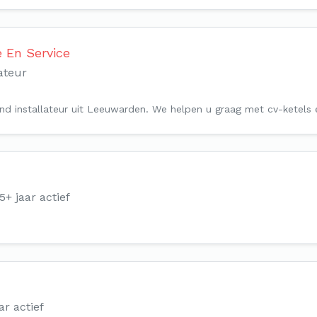
e En Service
ateur
round installateur uit Leeuwarden. We helpen u graag met cv-ketel
5+ jaar actief
ar actief