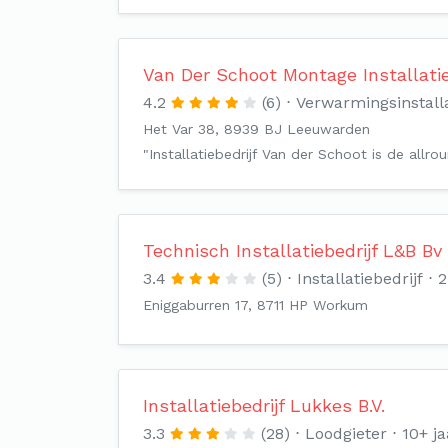
Van Der Schoot Montage Installati
4.2
(6)
Verwarmingsinstall
Het Var 38, 8939 BJ Leeuwarden
"Installatiebedrijf Van der Schoot is de all
Technisch Installatiebedrijf L&B Bv
3.4
(5)
Installatiebedrijf
2
Eniggaburren 17, 8711 HP Workum
Installatiebedrijf Lukkes B.V.
3.3
(28)
Loodgieter
10+ ja