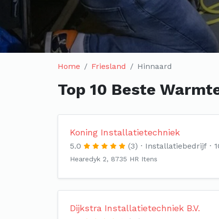
Home
Friesland
Hinnaard
Top 10 Beste Warmte
Koning Installatietechniek
5.0
(3)
Installatiebedrijf
1
Hearedyk 2, 8735 HR Itens
Dijkstra Installatietechniek B.V.