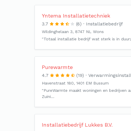
Yntema Installatietechniek
3.7
(6)
Installatiebedrijf
Wildinghelaan 3, 8747 NL Wons
"Totaal installatie bedrijf wat sterk is in du
Purewarmte
4.7
(19)
Verwarmingsinstal
Havenstraat 180, 1401 EM Bussum
"PureWarmte maakt woningen en bedrijven aa
Zuini…
Installatiebedrijf Lukkes B.V.