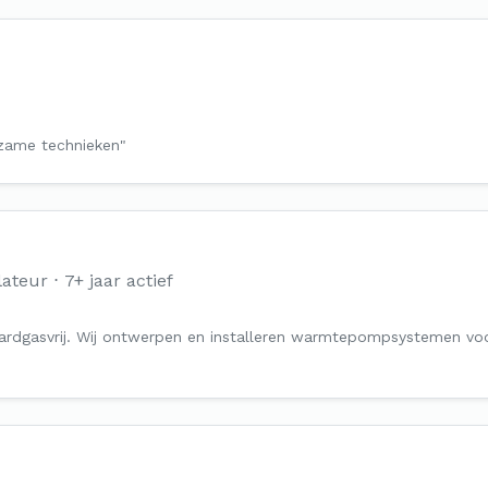
urzame technieken"
lateur
7+ jaar actief
rdgasvrij. Wij ontwerpen en installeren warmtepompsystemen voo