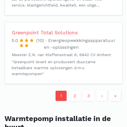
service, klantgerichtheid, kwaliteit, een uitge…
Greenpoint Total Solutions
5.0
(10)
Energieopwekkingsapparatuur
en -oplossingen
Meester E.N. van Kleffensstraat 6, 6842 CV Arnhem
"Greenpoint levert en produceert duurzame
betaalbare warmte oplossingen d.m.v.
warmtepompen"
1
2
3
›
»
Warmtepomp installatie in de