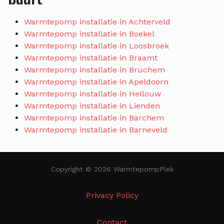
buurt
Warmtepomp installatie in Achterveld
Warmtepomp installatie in Boekel
Warmtepomp installatie in Loosbroek
Warmtepomp installatie in Braamt
Warmtepomp installatie in Bruchem
Warmtepomp installatie in Apeldoorn
Warmtepomp installatie in Hellouw
Warmtepomp installatie in Lienden
Warmtepomp installatie in Barchem
Warmtepomp installatie in Barneveld
Copyright © 2026 WarmtepompPlek
Privacy Policy
Contact