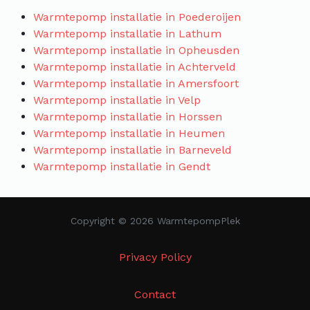
Warmtepomp installatie in Poederoijen
Warmtepomp installatie in Lathum
Warmtepomp installatie in Opheusden
Warmtepomp installatie in Achterveld
Warmtepomp installatie in Amersfoort
Warmtepomp installatie in Velp
Warmtepomp installatie in Horssen
Warmtepomp installatie in Heumen
Warmtepomp installatie in Barneveld
Warmtepomp installatie in Gendt
Copyright © 2026 WarmtepompPlek
Privacy Policy
Contact