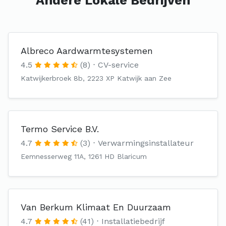
Andere Lokale Bedrijven
Albreco Aardwarmtesystemen
4.5
(8)
CV-service
Katwijkerbroek 8b, 2223 XP Katwijk aan Zee
Termo Service B.V.
4.7
(3)
Verwarmingsinstallateur
Eemnesserweg 11A, 1261 HD Blaricum
Van Berkum Klimaat En Duurzaam
4.7
(41)
Installatiebedrijf