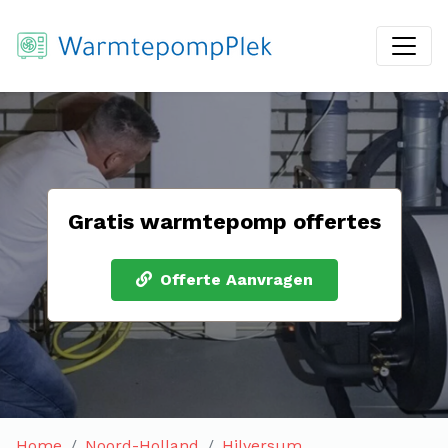
Gratis warmtepomp offertes
Offerte Aanvragen
Home
Noord-Holland
Hilversum